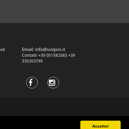
oce
Email:
info@ivolpini.it
Contatti
+39 051582583
+39
335353799
)
Accetto!