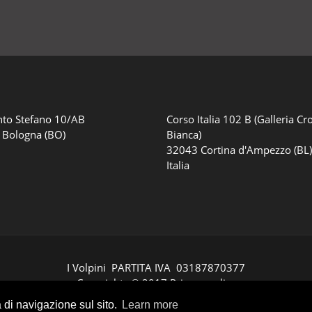
nto Stefano 10/AB
Corso Italia 102 B (Galleria Cr
 Bologna (BO)
Bianca)
32043 Cortina d'Ampezzo (BL
Italia
I Volpini PARTITA IVA 03187870377
Copyrights © 2017
Privacy policy
Informativa videosorveglianza
a di navigazione sul sito.
Learn more